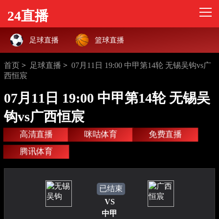
24直播
足球直播
篮球直播
首页
>
足球直播
>
07月11日 19:00 中甲第14轮 无锡吴钩vs广
西恒宸
07月11日 19:00 中甲第14轮 无锡吴
钩vs广西恒宸
高清直播
咪咕体育
免费直播
腾讯体育
已结束
VS
中甲