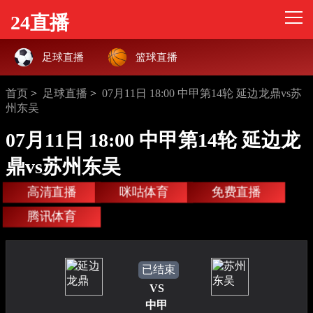
24直播
足球直播
篮球直播
首页
>
足球直播
>
07月11日 18:00 中甲第14轮 延边龙鼎vs苏
州东吴
07月11日 18:00 中甲第14轮 延边龙
鼎vs苏州东吴
高清直播
咪咕体育
免费直播
腾讯体育
已结束
VS
中甲