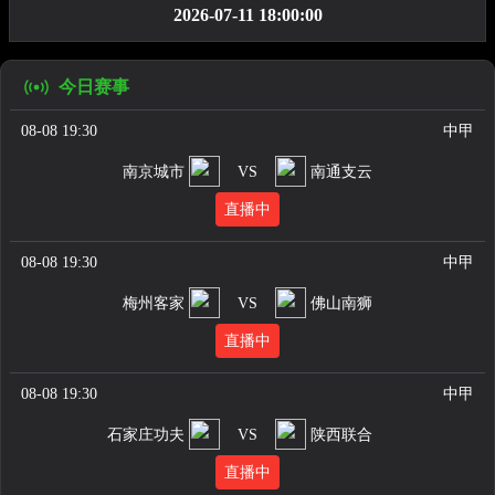
2026-07-11 18:00:00
今日赛事
08-08 19:30
中甲
南京城市
VS
南通支云
直播中
08-08 19:30
中甲
梅州客家
VS
佛山南狮
直播中
08-08 19:30
中甲
石家庄功夫
VS
陕西联合
直播中