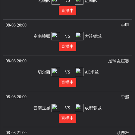
无锡队
VS
盐城队
直播中
08-08 20:00
中甲
定南赣联
VS
大连鲲城
直播中
08-08 20:00
足球友谊赛
切尔西
VS
AC米兰
直播中
08-08 20:00
中超
云南玉昆
VS
成都蓉城
直播中
08-08 21:00
联赛杯