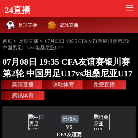
24直播
足球直播
篮球直播
首页
>
足球直播
>
07月08日 19:35 CFA友谊赛银川赛第2轮
中国男足U17vs坦桑尼亚U17
07月08日 19:35 CFA友谊赛银川赛
第2轮 中国男足U17vs坦桑尼亚U17
高清直播
咪咕体育
免费直播
腾讯体育
已结束
VS
CFA友谊赛