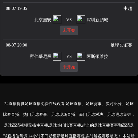
08-07 19:35
中超
北京国安
VS
深圳新鹏城
未开始
08-07 20:00
足球友谊赛
拜仁慕尼黑
VS
阿斯顿维拉
未开始
24直播提供足球直播免费在线观看,足球直播、足球赛事、实时比分、足球
比赛直播、热门足球赛事、足球现场直播、豪门足球对决、足球进球集锦，
足球高清视频无插件直播,足球热门比赛直播,超全的足球直播赛事和高清足
球直播信号源,24小时不间断更新足球直播赛程,实时解说赛场动态！ 本站所