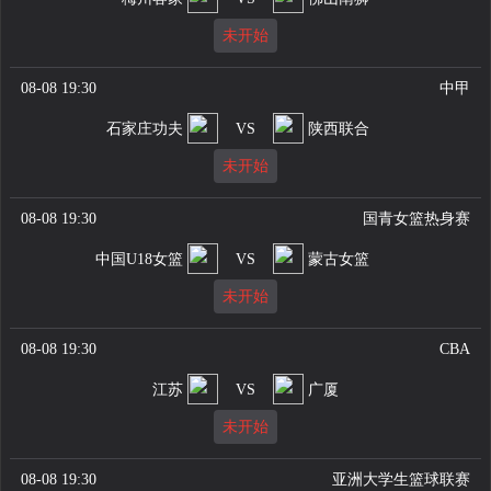
未开始
08-08 19:30
中甲
石家庄功夫
VS
陕西联合
未开始
08-08 19:30
国青女篮热身赛
中国U18女篮
VS
蒙古女篮
未开始
08-08 19:30
CBA
江苏
VS
广厦
未开始
08-08 19:30
亚洲大学生篮球联赛