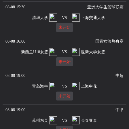
08-08 15:30
亚洲大学生篮球联赛
清华大学
VS
上海交通大学
未开始
08-08 16:00
国青女篮热身赛
新西兰U18女篮
VS
世新大学女篮
未开始
08-08 19:00
中超
青岛海牛
VS
上海申花
未开始
08-08 19:00
中甲
苏州东吴
VS
长春亚泰