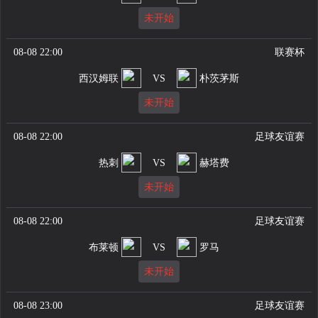
未开始
08-08 22:00
联赛杯
西汉姆联
VS
朴茨茅斯
未开始
08-08 22:00
足球友谊赛
热刺
VS
赫塔费
未开始
08-08 22:00
足球友谊赛
布莱顿
VS
罗马
未开始
08-08 23:00
足球友谊赛