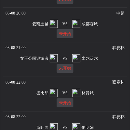
08-08 20:00
中超
云南玉昆
VS
成都蓉城
未开始
08-08 21:00
联赛杯
女王公园巡游者
VS
米尔沃尔
未开始
08-08 22:00
联赛杯
德比郡
VS
林肯城
未开始
08-08 22:00
联赛杯
斯旺西
VS
伯明翰