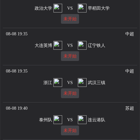
政治大学
VS
早稻田大学
未开始
08-08 19:35
中超
大连英博
VS
辽宁铁人
未开始
08-08 19:35
中超
浙江
VS
武汉三镇
未开始
08-08 19:40
苏超
泰州队
VS
连云港队
未开始