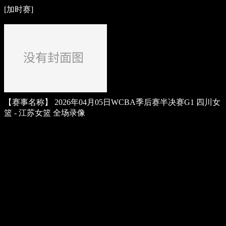
[加时赛]
【赛事名称】
2026年04月05日WCBA季后赛半决赛G1 四川女
篮 - 江苏女篮 全场录像