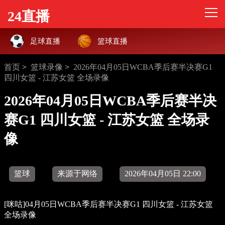
24直播
足球直播
篮球直播
首页
>
篮球录像
>
2026年04月05日WCBA季后赛半决赛G1
四川女篮 - 江苏女篮 全场录像
2026年04月05日WCBA季后赛半决
赛G1 四川女篮 - 江苏女篮 全场录
像
篮球
来源于网络
2026年04月05日 22:00
[咪咕]04月05日WCBA季后赛半决赛G1 四川女篮 - 江苏女篮
全场录像